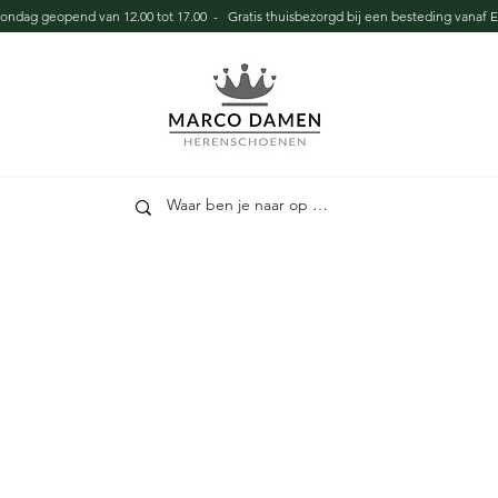
zondag geopend van 12.00 tot 17.00 - Gratis thuisbezorgd bij een besteding vanaf E