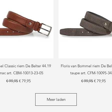
Snel overzicht
Snel overzicht
l Classic riem De Belter 44.19
Floris van Bommel riem De Bel
nac art. CBM-10013-23-05
taupe art. CFM-10095-34
Normale prijs
Verkoopprijs
Normale prijs
Verkooppri
€ 99,95
€ 79,95
€ 99,95
€ 79,95
Meer laden