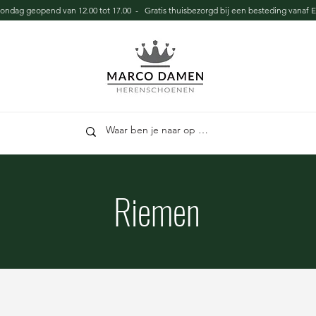
zondag geopend van 12.00 tot 17.00 - Gratis thuisbezorgd bij een besteding vanaf E
Riemen