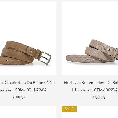
Snel overzicht
Snel overzicht
l Classic riem De Belter 04.65
Floris van Bommel riem De Bel
rown art. CBM-10011-22-04
L.brown art. CFM-10095-2
Prijs
Prijs
€ 99,95
€ 99,95
SALE