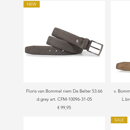
NEW
Snel overzicht
Floris van Bommel riem De Belter 53.66
v. Bomme
d.grey art. CFM-10096-31-05
L.b
Prijs
€ 99,95
SALE