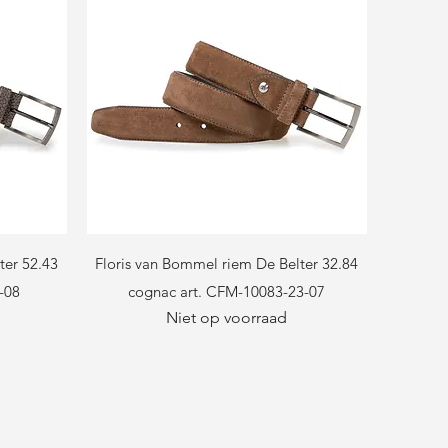
Snel overzicht
ter 52.43
Floris van Bommel riem De Belter 32.84
-08
cognac art. CFM-10083-23-07
Niet op voorraad
js