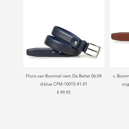
Snel overzicht
Floris van Bommel riem De Belter 06.04
v. Bomme
d.blue CFM-10015-41-01
cog
Prijs
€ 99,95