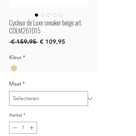
Cycleur de Luxe sneaker beige art.
CDLM261015
Normale
Verkoopprijs
 € 159,95 
€ 109,95
prijs
Kleur
*
Maat
*
Aantal
*