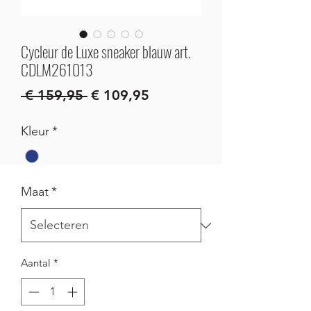
Cycleur de Luxe sneaker blauw art.
CDLM261013
Normale
Verkoopprijs
 € 159,95 
€ 109,95
prijs
Kleur
*
Maat
*
Aantal
*