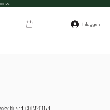
UR 100,-
Inloggen
neaker blue art. CDLM261174