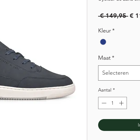
Nor
 € 149,95 
€ 1
prij
Kleur
*
Maat
*
Selecteren
Aantal
*
I