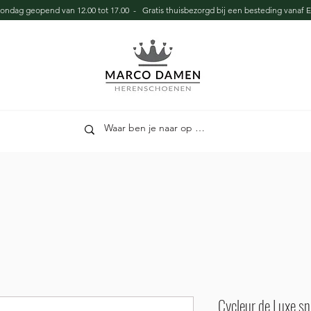
zondag geopend van 12.00 tot 17.00 - Gratis thuisbezorgd bij een besteding vanaf E
Cycleur de Luxe s