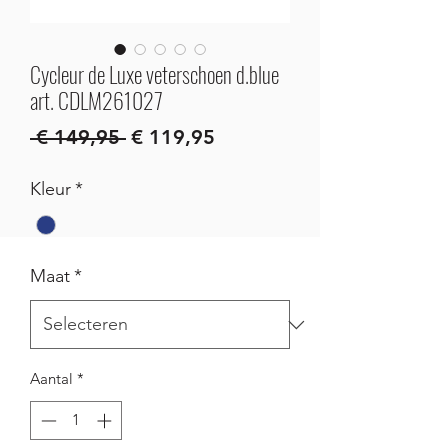
Cycleur de Luxe veterschoen d.blue
art. CDLM261027
Normale
Verkoopprijs
 € 149,95 
€ 119,95
prijs
Kleur
*
Maat
*
Aantal
*