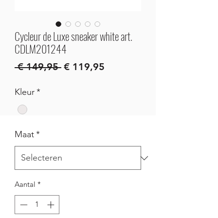
Cycleur de Luxe sneaker white art.
CDLM201244
Normale
Verkoopprijs
 € 149,95 
€ 119,95
prijs
Kleur
*
Maat
*
Aantal
*