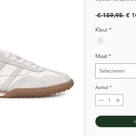
Nor
 € 159,95 
€ 1
prij
Kleur
*
Maat
*
Selecteren
Aantal
*
I