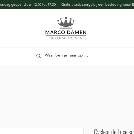
zondag geopend van 12.00 tot 17.00 - Gratis thuisbezorgd bij een besteding vanaf E
Cycleur de Luxe s