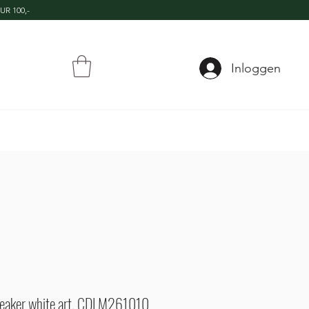
UR 100,-
Inloggen
neaker white art. CDLM261010