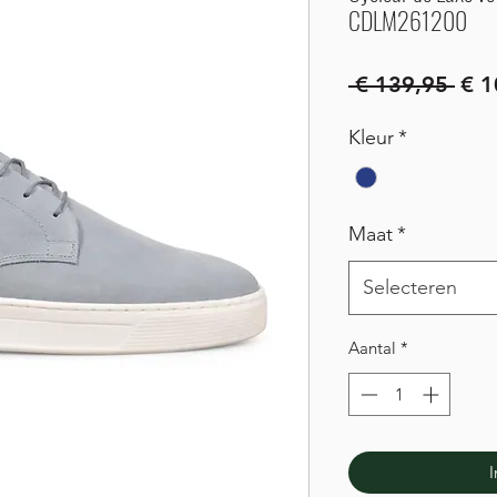
CDLM261200
Nor
 € 139,95 
€ 1
prij
Kleur
*
Maat
*
Selecteren
Aantal
*
I