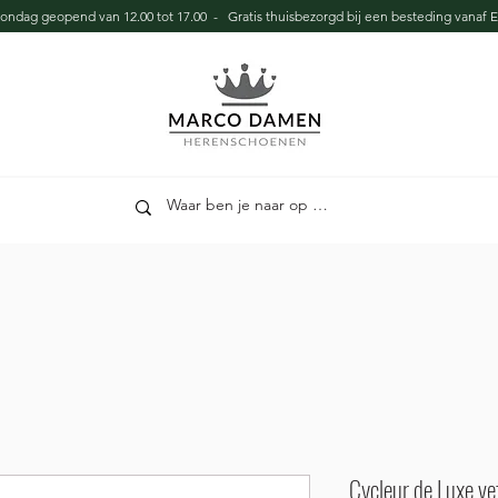
zondag geopend van 12.00 tot 17.00 - Gratis thuisbezorgd bij een besteding vanaf E
Cycleur de Luxe ve