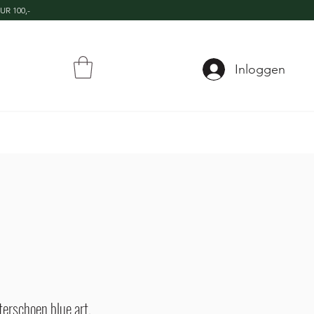
UR 100,-
Inloggen
terschoen blue art.