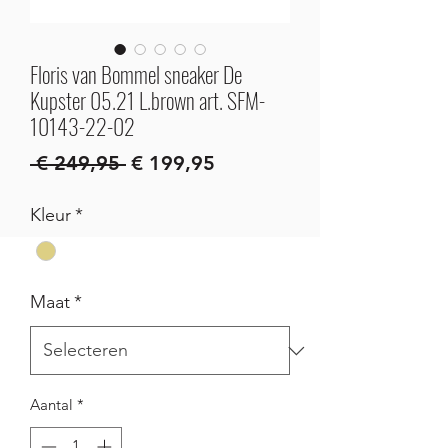
Floris van Bommel sneaker De
Kupster 05.21 L.brown art. SFM-
10143-22-02
Normale
Verkoopprijs
 € 249,95 
€ 199,95
prijs
Kleur
*
Maat
*
Aantal
*