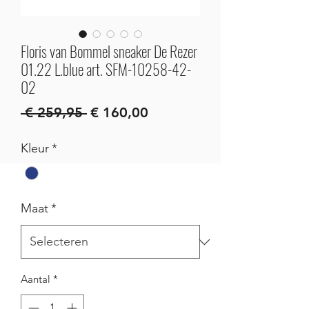
Floris van Bommel sneaker De Rezer
01.22 L.blue art. SFM-10258-42-
02
Normale
Verkoopprijs
 € 259,95 
€ 160,00
prijs
Kleur
*
Maat
*
Aantal
*