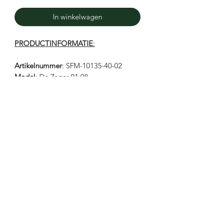
In winkelwagen
PRODUCTINFORMATIE
:
Artikelnummer
: SFM-10135-40-02
Model
: De Zager 01.08
Breedtemaat
: G 1/2
Merk
: Floris van Bommel
Kleur
: Blauw
Materiaal
: Nubuck
Zool
: Rubber
Type
: Sneaker
Uitneembaar voetbed
: Ja
Artikelnummer
10135-40-02