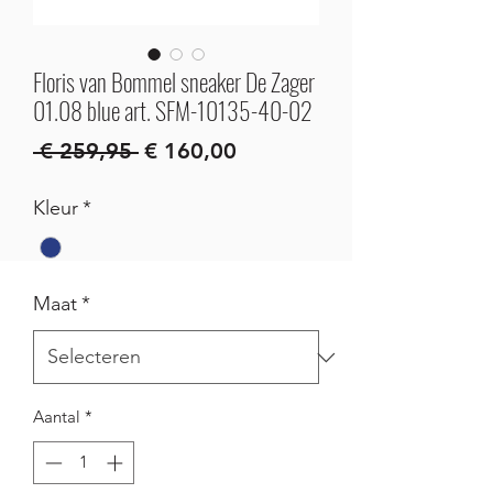
Floris van Bommel sneaker De Zager
01.08 blue art. SFM-10135-40-02
Normale
Verkoopprijs
 € 259,95 
€ 160,00
prijs
Kleur
*
Maat
*
Aantal
*