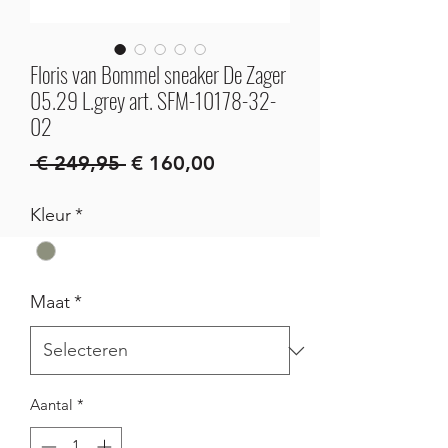
Floris van Bommel sneaker De Zager
05.29 L.grey art. SFM-10178-32-
02
Normale
Verkoopprijs
 € 249,95 
€ 160,00
prijs
Kleur
*
Maat
*
Aantal
*