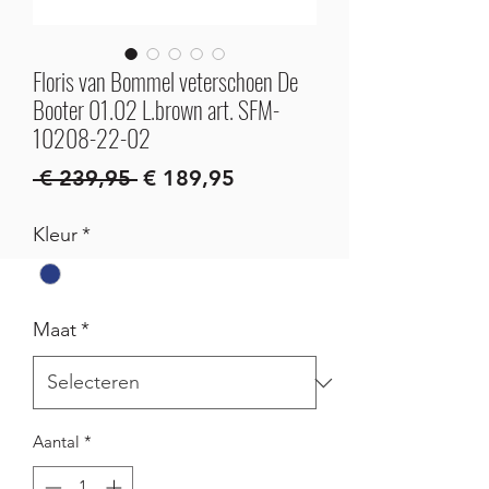
Floris van Bommel veterschoen De
Booter 01.02 L.brown art. SFM-
10208-22-02
Normale
Verkoopprijs
 € 239,95 
€ 189,95
prijs
Kleur
*
Maat
*
Aantal
*