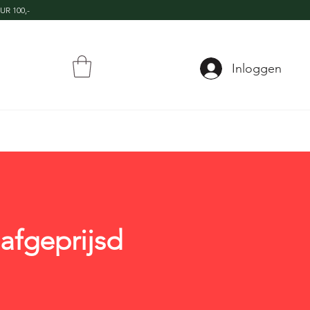
UR 100,-
Inloggen
afgeprijsd