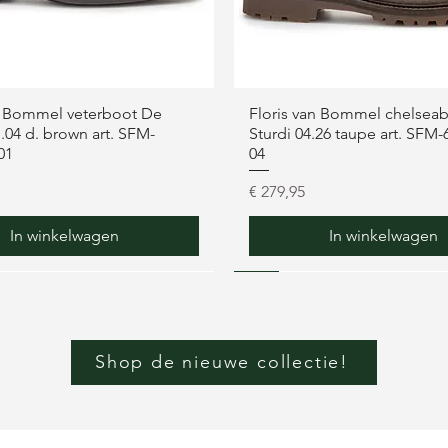
n Bommel veterboot De
Floris van Bommel chelsea
.04 d. brown art. SFM-
Sturdi 04.26 taupe art. SFM-
01
04
Prijs
€ 279,95
In winkelwagen
In winkelwagen
NEW
NEW
NEW
NEW
NEW
Shop de nieuwe collectie!