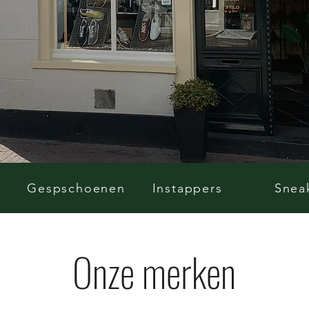
Gespschoenen
Instappers
Snea
Onze merken