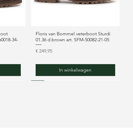
boot
Floris van Bommel veterboot Sturdi
60018-34-
01.36 d.brown art. SFM-50082-21-05
Prijs
€ 249,95
In winkelwagen
NEW
NEW
NEW
NEW
NEW
NEW