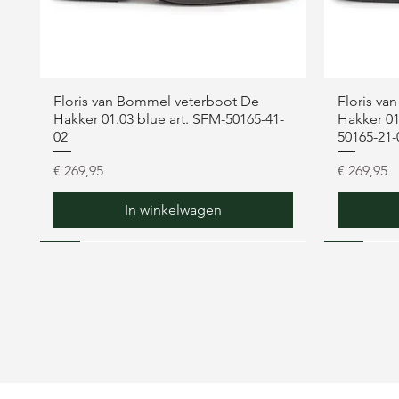
Floris van Bommel veterboot De
Floris va
Hakker 01.03 blue art. SFM-50165-41-
Hakker 01
02
50165-21-
Prijs
Prijs
€ 269,95
€ 269,95
In winkelwagen
NEW
NEW
NEW
NEW
NEW
NEW
NEW
NEW
NEW
NEW
NEW
NEW