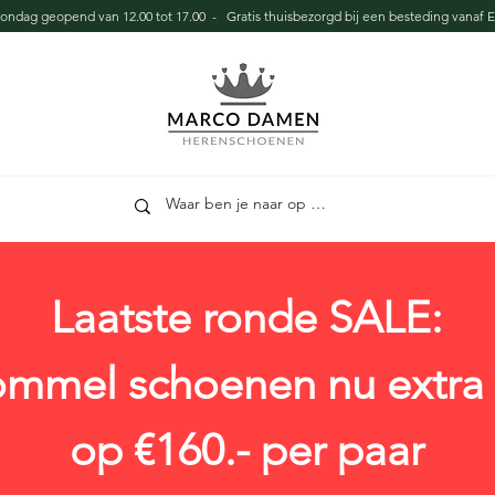
zondag geopend van 12.00 tot 17.00 - Gratis thuisbezorgd bij een besteding vanaf E
Laatste ronde SALE:
ommel schoenen nu extra 
op €160.- per paar