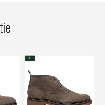
tie
NEW